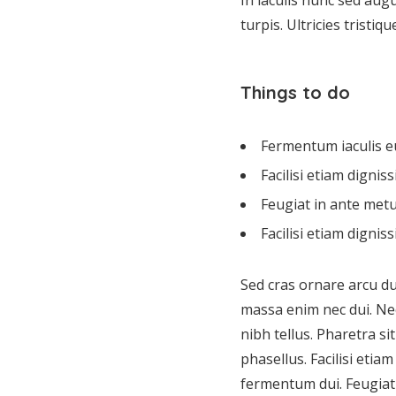
In iaculis nunc sed augu
turpis. Ultricies tristiq
Things to do
Fermentum iaculis e
Facilisi etiam digni
Feugiat in ante met
Facilisi etiam dignis
Sed cras ornare arcu du
massa enim nec dui. Nec
nibh tellus. Pharetra s
phasellus. Facilisi etia
fermentum dui. Feugia