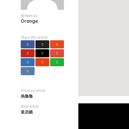
Written by
Orange
Share this article
Previous article
烏魯魯
Next article
皇后鎮