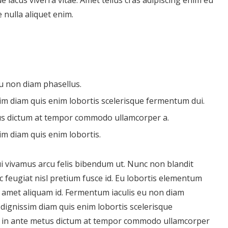
e lacus viverra vitae. Amet tellus cras adipiscing enim eu
ue nulla aliquet enim.
u non diam phasellus.
ssim diam quis enim lobortis scelerisque fermentum dui.
us dictum at tempor commodo ullamcorper a.
sim diam quis enim lobortis.
i vivamus arcu felis bibendum ut. Nunc non blandit
 feugiat nisl pretium fusce id. Eu lobortis elementum
it amet aliquam id. Fermentum iaculis eu non diam
m dignissim diam quis enim lobortis scelerisque
t in ante metus dictum at tempor commodo ullamcorper