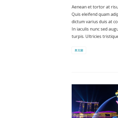
Aenean et tortor at risu
Quis eleifend quam adipi
dictum varius duis at c
In iaculis nunc sed augu
turpis. Ultricies tristiq
奧克蘭