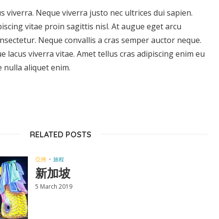
s viverra. Neque viverra justo nec ultrices dui sapien.
scing vitae proin sagittis nisl. At augue eget arcu
onsectetur. Neque convallis a cras semper auctor neque.
e lacus viverra vitae. Amet tellus cras adipiscing enim eu
ue nulla aliquet enim.
RELATED POSTS
亞洲
旅程
新加坡
5 March 2019