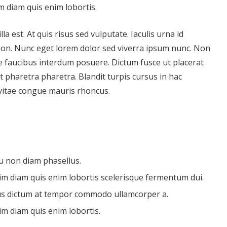
sim diam quis enim lobortis.
gilla est. At quis risus sed vulputate. Iaculis urna id
 non. Nunc eget lorem dolor sed viverra ipsum nunc. Non
 faucibus interdum posuere. Dictum fusce ut placerat
t pharetra pharetra. Blandit turpis cursus in hac
 vitae congue mauris rhoncus.
u non diam phasellus.
ssim diam quis enim lobortis scelerisque fermentum dui.
us dictum at tempor commodo ullamcorper a.
sim diam quis enim lobortis.