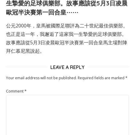
生摯愛的足球俱樂部。故事應該從5月3日凌晨
歐冠半決賽第一回合皇⋯⋯
公元2000年，皇馬被國際足聯評為二十世紀最佳俱樂部。
也正是這一年，我邂逅了這家我一生摯愛的足球俱樂部。
故事應該從5月3日凌晨歐冠半決賽第一回合皇馬主場對陣
拜仁慕尼黑說起。
LEAVE A REPLY
Your email address will not be published.
Required fields are marked
*
Comment
*