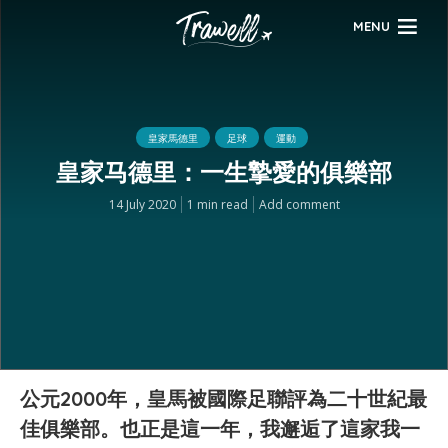
MENU
皇家馬德里
足球
運動
皇家马德里：一生摯愛的俱樂部
14 July 2020
1 min read
Add comment
公元2000年，皇馬被國際足聯評為二十世紀最
佳俱樂部。也正是這一年，我邂逅了這家我一